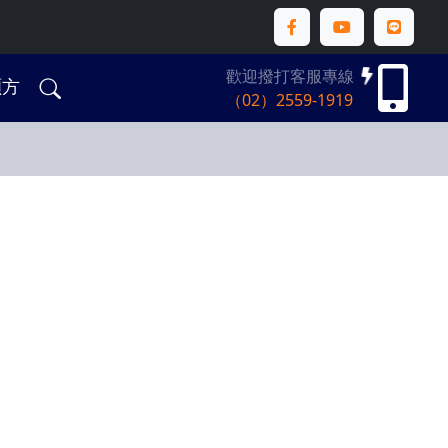
歡迎撥打客服專線
碩方
（02）2559-1919