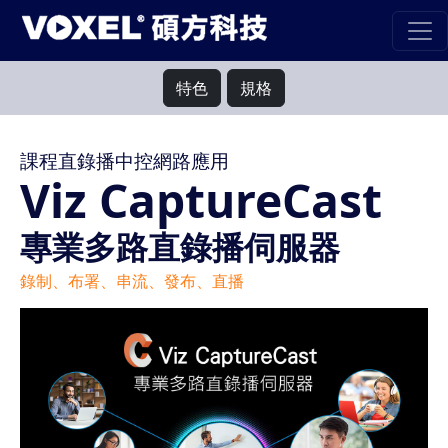
特色
規格
課程直錄播中控網路應用
Viz CaptureCast
專業多路直錄播伺服器
錄制、布署、串流、發布、直播