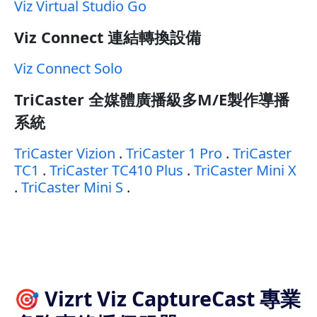
Viz Virtual Studio Go
Viz Connect 連結轉換設備
Viz Connect Solo
TriCaster 全媒體廣播級多M/E製作導播
系統
TriCaster Vizion
.
TriCaster 1 Pro
.
TriCaster
TC1
.
TriCaster TC410 Plus
.
TriCaster Mini X
.
TriCaster Mini S
.
🎯 Vizrt Viz CaptureCast 專業