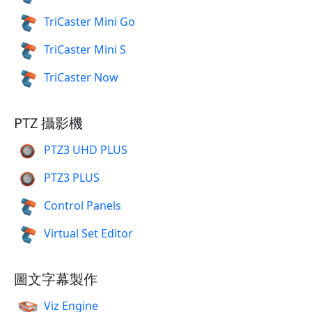
TriCaster Mini Go
TriCaster Mini S
TriCaster Now
PTZ 攝影機
PTZ3 UHD PLUS
PTZ3 PLUS
Control Panels
Virtual Set Editor
圖文字幕製作
Viz Engine