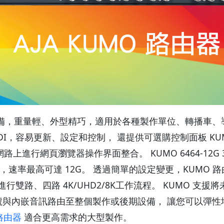
由設備，重量輕、外型精巧，適用於各種製作單位、轉播車、導
I/12G-SDI，容易更新、設定和控制， 還提供可選購控制面板 KU
頁瀏覽器操作界面整合。 KUMO 6464-12G 3232-1
aHD 路由，速率最高可達 12G。 透過簡單的設定變更，KU
雙路、四路 4K/UHD2/8K工作流程。 KUMO 支援
K/HD/SD 訊號與內嵌音訊路由至整個製作或後期設備， 讓您可
集路由器
適合更高需求的大型製作。