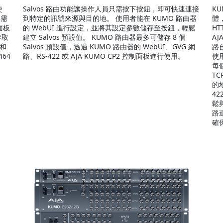
使
Salvos 路由功能讓操作人員只需按下按鈕，即可快速連接
K
無需
到特定的訊號來源與目的地。 使用者能在 KUMO 路由器
體
面板
的 WebUI 進行設定，並將其設定參數儲存至按鈕，輕鬆
H
存取
建立 Salvos 預設值。 KUMO 路由器最多可儲存 8 個
AJ
入和
Salvos 預設值，透過 KUMO 路由器的 WebUI、GVG 網
路
464
路、RS-422 或 AJA KUMO CP2 控制面板進行使用。
使
每個
T
的
42
鬆
路
確