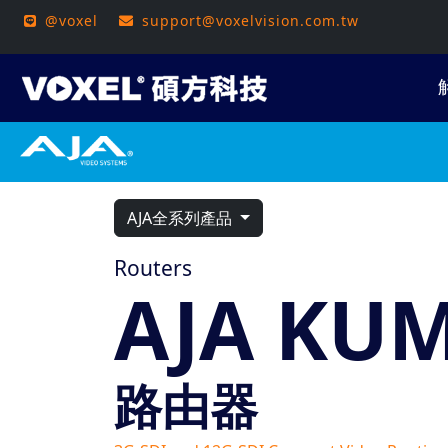
@voxel
support@voxelvision.com.tw
AJA全系列產品
Routers
AJA KU
路由器