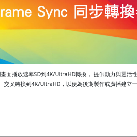
器為一系列畫面播放速率SD到4K/UltraHD轉換， 提供動
交叉轉換到4K/UltraHD，以便為後期製作或廣播建立