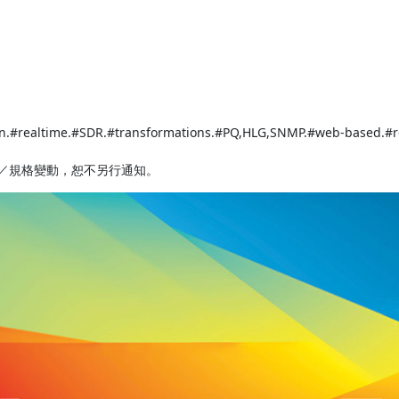
n.#realtime.#SDR.#transformations.#PQ,HLG,SNMP.#web-based.#re
／規格變動，恕不另行通知。