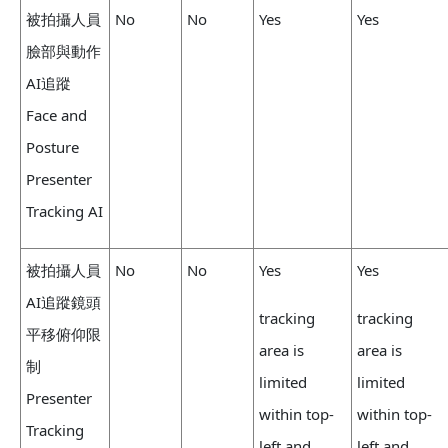
被拍攝人員
No
No
Yes
Yes
臉部與動作
AI追蹤
Face and
Posture
Presenter
Tracking AI
被拍攝人員
No
No
Yes
Yes
AI追蹤鏡頭
tracking
tracking
平移俯仰限
area is
area is
制
limited
limited
Presenter
within top-
within top-
Tracking
left and
left and