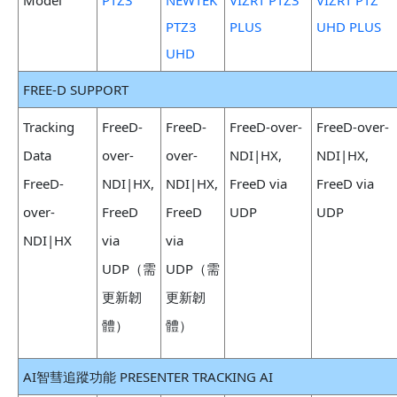
Model
PTZ3
NEWTEK
VIZRT PTZ3
VIZRT PTZ
PTZ3
PLUS
UHD PLUS
UHD
FREE-D SUPPORT
Tracking
FreeD-
FreeD-
FreeD-over-
FreeD-over-
Data
over-
over-
NDI|HX,
NDI|HX,
FreeD-
NDI|HX,
NDI|HX,
FreeD via
FreeD via
over-
FreeD
FreeD
UDP
UDP
NDI|HX
via
via
UDP（需
UDP（需
更新韌
更新韌
體）
體）
AI智彗追蹤功能 PRESENTER TRACKING AI