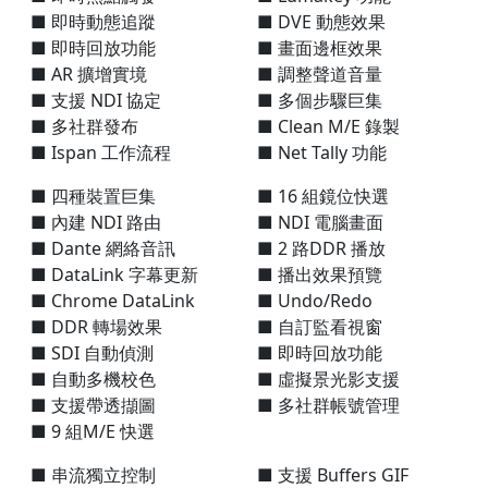
■ 即時動態追蹤
■ DVE 動態效果
■ 即時回放功能
■ 畫面邊框效果
■ AR 擴增實境
■ 調整聲道音量
■ 支援 NDI 協定
■ 多個步驟巨集
■ 多社群發布
■ Clean M/E 錄製
■ Ispan 工作流程
■ Net Tally 功能
■ 四種裝置巨集
■ 16 組鏡位快選
■ 內建 NDI 路由
■ NDI 電腦畫面
■ Dante 網絡音訊
■ 2 路DDR 播放
■ DataLink 字幕更新
■ 播出效果預覽
■ Chrome DataLink
■ Undo/Redo
■ DDR 轉場效果
■ 自訂監看視窗
■ SDI 自動偵測
■ 即時回放功能
■ 自動多機校色
■ 虛擬景光影支援
■ 支援帶透擷圖
■ 多社群帳號管理
■ 9 組M/E 快選
■ 串流獨立控制
■ 支援 Buffers GIF