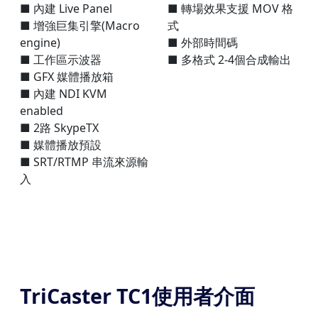
■ 內建 Live Panel
■ 轉場效果支援 MOV 格
■ 增強巨集引擎(Macro
式
engine)
■ 外部時間碼
■ 工作區示波器
■ 多格式 2-4個合成輸出
■ GFX 媒體播放箱
■ 內建 NDI KVM
enabled
■ 2路 SkypeTX
■ 媒體播放預設
■ SRT/RTMP 串流來源輸
入
TriCaster TC1使用者介面