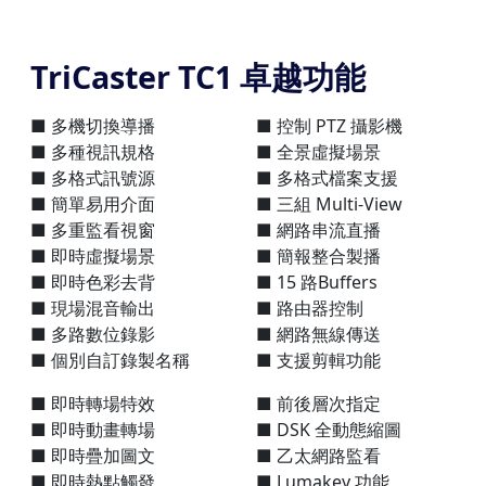
TriCaster TC1 卓越功能
■ 多機切換導播
■ 控制 PTZ 攝影機
■ 多種視訊規格
■ 全景虛擬場景
■ 多格式訊號源
■ 多格式檔案支援
■ 簡單易用介面
■ 三組 Multi-View
■ 多重監看視窗
■ 網路串流直播
■ 即時虛擬場景
■ 簡報整合製播
■ 即時色彩去背
■ 15 路Buffers
■ 現場混音輸出
■ 路由器控制
■ 多路數位錄影
■ 網路無線傳送
■ 個別自訂錄製名稱
■ 支援剪輯功能
■ 即時轉場特效
■ 前後層次指定
■ 即時動畫轉場
■ DSK 全動態縮圖
■ 即時疊加圖文
■ 乙太網路監看
■ 即時熱點觸發
■ Lumakey 功能