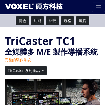
特色
功能
比較
規格
選購
TriCaster TC1
全媒體多 M/E 製作導播系統
完整的製作系統
TirCaster 系列產品