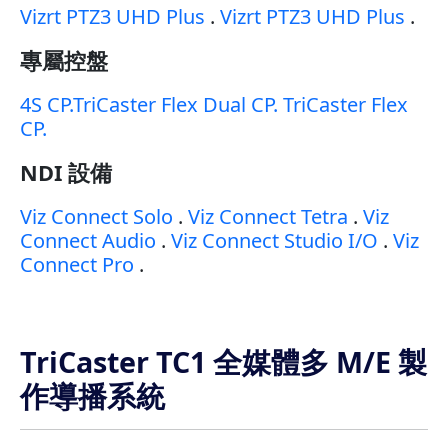
Vizrt PTZ3 UHD Plus
.
Vizrt PTZ3 UHD Plus
.
專屬控盤
4S CP.TriCaster Flex Dual CP. TriCaster Flex
CP.
NDI 設備
Viz Connect Solo
.
Viz Connect Tetra
.
Viz
Connect Audio
.
Viz Connect Studio I/O
.
Viz
Connect Pro
.
TriCaster TC1 全媒體多 M/E 製
作導播系統