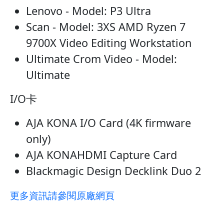
Lenovo - Model: P3 Ultra
Scan - Model: 3XS AMD Ryzen 7
9700X Video Editing Workstation
Ultimate Crom Video - Model:
Ultimate
I/O卡
AJA KONA I/O Card (4K firmware
only)
AJA KONAHDMI Capture Card
Blackmagic Design Decklink Duo 2
更多資訊請參閱原廠網頁