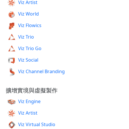
Viz Artist
Viz World
Viz Flowics
Viz Trio
Viz Trio Go
Viz Social
Viz Channel Branding
擴增實境與虛擬製作
Viz Engine
Viz Artist
Viz Virtual Studio