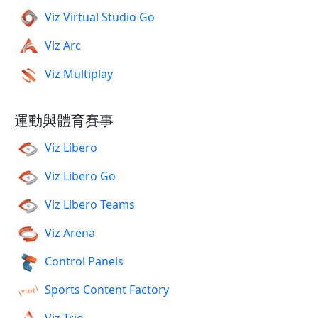
Viz Virtual Studio Go
Viz Arc
Viz Multiplay
運動與體育賽事
Viz Libero
Viz Libero Go
Viz Libero Teams
Viz Arena
Control Panels
Sports Content Factory