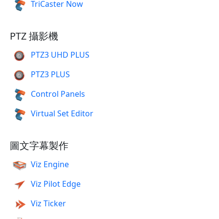
TriCaster Now
PTZ 攝影機
PTZ3 UHD PLUS
PTZ3 PLUS
Control Panels
Virtual Set Editor
圖文字幕製作
Viz Engine
Viz Pilot Edge
Viz Ticker