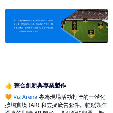
👍 整合創新與專業製作
🧡
Viz Arena
專為現場活動打造的一體化
擴增實境 (AR) 和虛擬廣告套件。輕鬆製作
逼真的即時 AR 圖形，吸引粉絲觀眾，擴