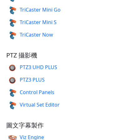
TriCaster Mini Go
TriCaster Mini S
TriCaster Now
PTZ 攝影機
PTZ3 UHD PLUS
PTZ3 PLUS
Control Panels
Virtual Set Editor
圖文字幕製作
Viz Engine