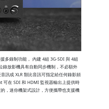
) 與備援多錄制功能， 內建 4組 3G-SDI 與 4組
O2 數位錄放影機具有自動同步機制，不必額外
音訊或 XLR 類比音訊可指定給任何錄影頻
 可在 SDI 和 HDMI 監視器輸出上提供時
機架宽度的，迷你機架式設計，方便攜帶也支援機