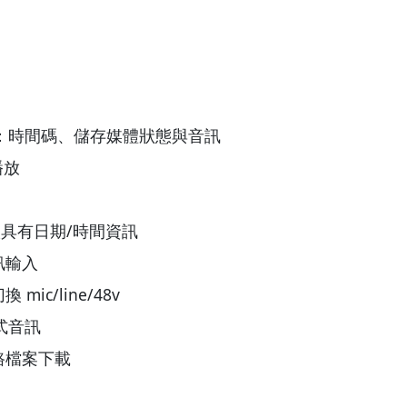
階監控：時間碼、儲存媒體狀態與音訊
 播放
 輸入具有日期/時間資訊
訊輸入
mic/line/48v
式音訊
網路檔案下載