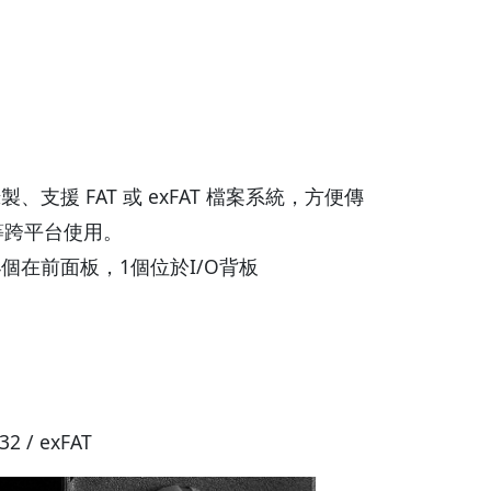
B 錄製、支援 FAT 或 exFAT 檔案系統，方便傳
等跨平台使用。
，4個在前面板，1個位於I/O背板
*
2 / exFAT