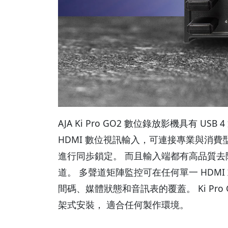
AJA Ki Pro GO2 數位錄放影機具有 USB 4
HDMI 數位視訊輸入，可連接專業與消費型攝
進行同歩鎖定。 而且輸入端都有高品質去隔
道。 多聲道矩陣監控可在任何單一 HDMI 或 
間碼、媒體狀態和音訊表的覆蓋。 Ki Pr
架式安裝， 適合任何製作環境。