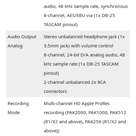
audio, 48 kHz sample rate, synchronous
8-channel, AES/EBU via (1x DB-25
TASCAM pinout)
Audio Output
Stereo unbalanced headphone jack (1x
Analog
3.5mm jack) with volume control
8-channel, 24-bit D/A analog audio, 48
kHz sample rate (1x DB-25 TASCAM
pinout)
2-channel unbalanced 2x RCA
connectors
Recording
Multi-channel HD Apple ProRes
Mode
recording (PAK2000, PAK1000, PAK512
(R1/X2 and above), PAK256 (R1/X2 and
above))