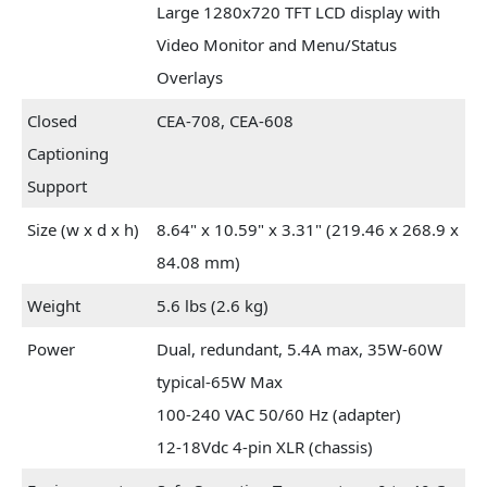
Large 1280x720 TFT LCD display with
Video Monitor and Menu/Status
Overlays
Closed
CEA-708, CEA-608
Captioning
Support
Size (w x d x h)
8.64" x 10.59" x 3.31" (219.46 x 268.9 x
84.08 mm)
Weight
5.6 lbs (2.6 kg)
Power
Dual, redundant, 5.4A max, 35W-60W
typical-65W Max
100-240 VAC 50/60 Hz (adapter)
12-18Vdc 4-pin XLR (chassis)