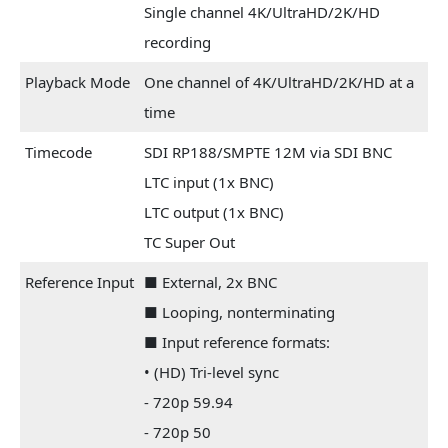
Single channel 4K/UltraHD/2K/HD
recording
Playback Mode
One channel of 4K/UltraHD/2K/HD at a
time
Timecode
SDI RP188/SMPTE 12M via SDI BNC
LTC input (1x BNC)
LTC output (1x BNC)
TC Super Out
Reference Input
■ External, 2x BNC
■ Looping, nonterminating
■ Input reference formats:
• (HD) Tri-level sync
- 720p 59.94
- 720p 50