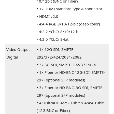
10/12bit (BNC or Fiber)
• 1x HDMI standard type A connector
• HDMI v2.0
- 4:4:4 RGB 8/10/12-bit (deep color)
- 4:2:2 YCbCr 8/10/12-bit
- 4:2:0 YCbCr 8-bit
Video Output
• 1x 12G-SDI, SMPTE-
Digital
292/372/424/2081/2082
• 3x 3G-SDI, SMPTE-292/372/424
• 1x Fiber or HD-BNC 12G-SDI, SMPTE-
297 (optional SFP modules)
• 3x Fiber or HD-BNC, 3G-SDI, SMPTE-
297 (optional SFP modules)
• 4K/UltraHD 4:2:2 10bit & 4:4:4 10bit
(12G BNC or Fiber)