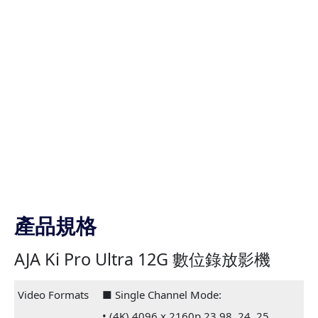
產品規格
AJA Ki Pro Ultra 12G 數位錄放影機
Video Formats
■ Single Channel Mode:
• (4K) 4096 x 2160p 23.98, 24, 25,