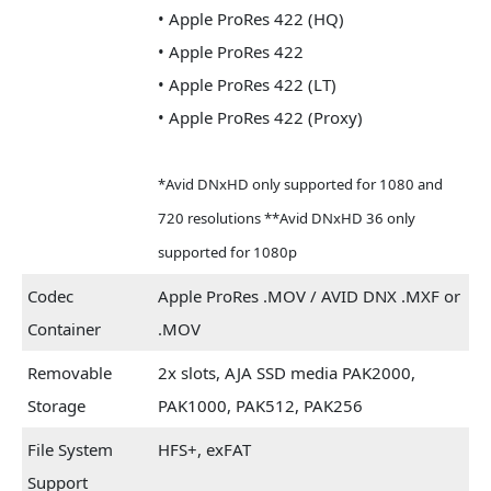
• Apple ProRes 422 (HQ)
• Apple ProRes 422
• Apple ProRes 422 (LT)
• Apple ProRes 422 (Proxy)
*Avid DNxHD only supported for 1080 and
720 resolutions **Avid DNxHD 36 only
supported for 1080p
Codec
Apple ProRes .MOV / AVID DNX .MXF or
Container
.MOV
Removable
2x slots, AJA SSD media PAK2000,
Storage
PAK1000, PAK512, PAK256
File System
HFS+, exFAT
Support