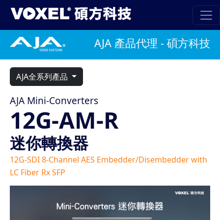
AJA 產品代理 - 碩方科技
AJA全系列產品
AJA Mini-Converters
12G-AM-R
迷你轉換器
12G-SDI 8-Channel AES Embedder/Disembedder with
LC Fiber Rx SFP