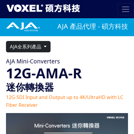
AJA 產品代理 - 碩方科技
AJA全系列產品
AJA Mini-Converters
12G-AMA-R
迷你轉換器
12G-SDI Input and Output up to 4K/UltraHD with LC
Fiber Receiver