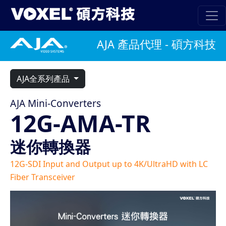
AJA 產品代理 - 碩方科技
AJA全系列產品
AJA Mini-Converters
12G-AMA-TR
迷你轉換器
12G-SDI Input and Output up to 4K/UltraHD with LC
Fiber Transceiver