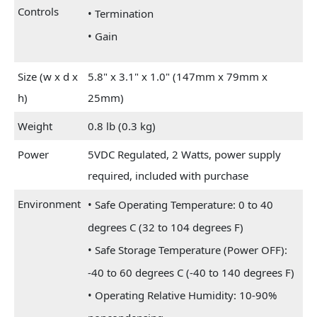
Controls
• Termination
• Gain
Size (w x d x
5.8" x 3.1" x 1.0" (147mm x 79mm x
h)
25mm)
Weight
0.8 lb (0.3 kg)
Power
5VDC Regulated, 2 Watts, power supply
required, included with purchase
Environment
• Safe Operating Temperature: 0 to 40
degrees C (32 to 104 degrees F)
• Safe Storage Temperature (Power OFF):
-40 to 60 degrees C (-40 to 140 degrees F)
• Operating Relative Humidity: 10-90%