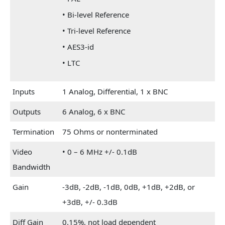
• Bi-level Reference
• Tri-level Reference
• AES3-id
• LTC
Inputs
1 Analog, Differential, 1 x BNC
Outputs
6 Analog, 6 x BNC
Termination
75 Ohms or nonterminated
Video
• 0 – 6 MHz +/- 0.1dB
Bandwidth
Gain
-3dB, -2dB, -1dB, 0dB, +1dB, +2dB, or
+3dB, +/- 0.3dB
Diff Gain
0.15%, not load dependent