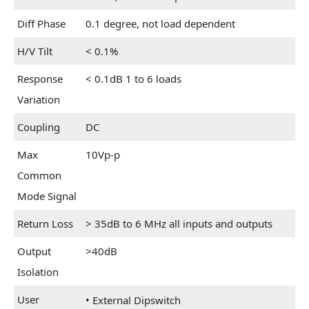
Diff Phase
0.1 degree, not load dependent
H/V Tilt
< 0.1%
Response
< 0.1dB 1 to 6 loads
Variation
Coupling
DC
Max
10Vp-p
Common
Mode Signal
Return Loss
> 35dB to 6 MHz all inputs and outputs
Output
>40dB
Isolation
User
• External Dipswitch