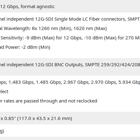
12 Gbps, format agnostic
nel independent 12G-SDI Single Mode LC Fiber connectors, SM
l Wavelength: Rx 1260 nm (Min), 1620 nm (Max)
 Sensitivity: -9 dBm (Max) for 12 Gbps, -10 dBm (Max) for 270 
ad Power: -2 dBm (Min)
nel independent 12G-SDI BNC Outputs, SMPTE 259/292/424/20
ps, 1.483 Gbps, 1.485 Gbps, 2.967 Gbps, 2.970 Gbps, 5.934 Gbp
lect
er rates are passed through and not reclocked
" x 0.85" (117.0 x 43.5 x 21.6 mm)
kg)