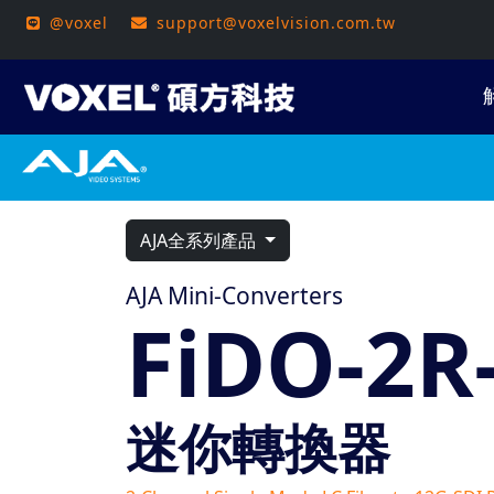
@voxel
support@voxelvision.com.tw
AJA全系列產品
AJA Mini-Converters
FiDO-2R
迷你轉換器