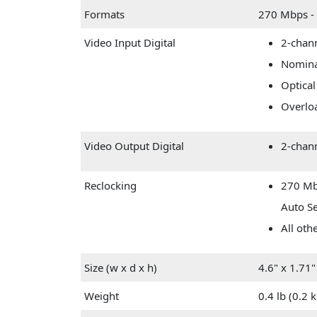
Formats
270 Mbps - 
Video Input Digital
2-chan
Nomina
Optical
Overlo
Video Output Digital
2-chan
Reclocking
270 Mb
Auto Se
All oth
Size (w x d x h)
4.6" x 1.71
Weight
0.4 lb (0.2 