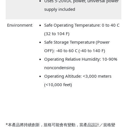
Uses 5-20VDC power, universal power
supply included
Environment
Safe Operating Temperature: 0 to 40 C
(32 to 104 F)
Safe Storage Temperature (Power
OFF): -40 to 60 C (-40 to 140 F)
Operating Relative Humidity: 10-90%
noncondensing
Operating Altitude: <3,000 meters
(<10,000 feet)
*本產品將持續創新，規格可能會有變動，當產品設計／規格變