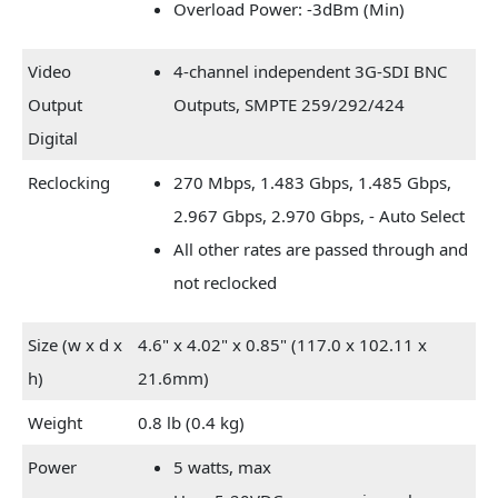
Overload Power: -3dBm (Min)
Video
4-channel independent 3G-SDI BNC
Output
Outputs, SMPTE 259/292/424
Digital
Reclocking
270 Mbps, 1.483 Gbps, 1.485 Gbps,
2.967 Gbps, 2.970 Gbps, - Auto Select
All other rates are passed through and
not reclocked
Size (w x d x
4.6" x 4.02" x 0.85" (117.0 x 102.11 x
h)
21.6mm)
Weight
0.8 lb (0.4 kg)
Power
5 watts, max