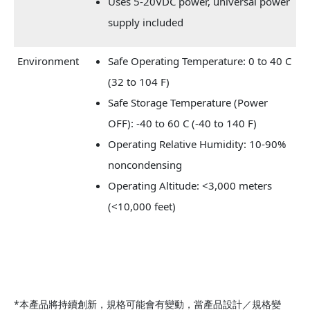
Uses 5-20VDC power, universal power
supply included
Environment
Safe Operating Temperature: 0 to 40 C
(32 to 104 F)
Safe Storage Temperature (Power
OFF): -40 to 60 C (-40 to 140 F)
Operating Relative Humidity: 10-90%
noncondensing
Operating Altitude: <3,000 meters
(<10,000 feet)
*本產品將持續創新，規格可能會有變動，當產品設計／規格變