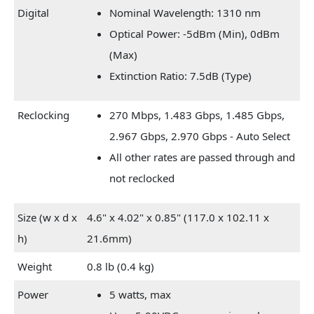
Digital
Nominal Wavelength: 1310 nm
Optical Power: -5dBm (Min), 0dBm
(Max)
Extinction Ratio: 7.5dB (Type)
Reclocking
270 Mbps, 1.483 Gbps, 1.485 Gbps,
2.967 Gbps, 2.970 Gbps - Auto Select
All other rates are passed through and
not reclocked
Size (w x d x
4.6" x 4.02" x 0.85" (117.0 x 102.11 x
h)
21.6mm)
Weight
0.8 lb (0.4 kg)
Power
5 watts, max