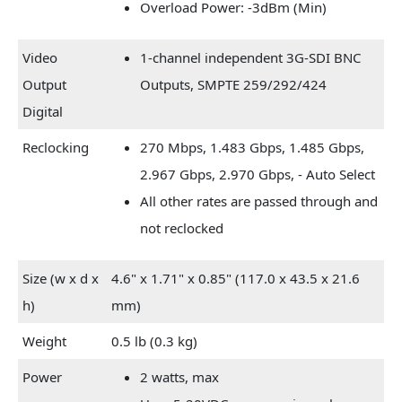
Overload Power: -3dBm (Min)
Video
1-channel independent 3G-SDI BNC
Output
Outputs, SMPTE 259/292/424
Digital
Reclocking
270 Mbps, 1.483 Gbps, 1.485 Gbps,
2.967 Gbps, 2.970 Gbps, - Auto Select
All other rates are passed through and
not reclocked
Size (w x d x
4.6" x 1.71" x 0.85" (117.0 x 43.5 x 21.6
h)
mm)
Weight
0.5 lb (0.3 kg)
Power
2 watts, max