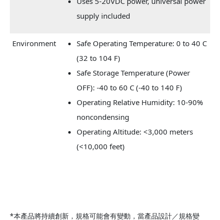
Uses 5-20VDC power, universal power
supply included
Environment
Safe Operating Temperature: 0 to 40 C
(32 to 104 F)
Safe Storage Temperature (Power
OFF): -40 to 60 C (-40 to 140 F)
Operating Relative Humidity: 10-90%
noncondensing
Operating Altitude: <3,000 meters
(<10,000 feet)
*本產品將持續創新，規格可能會有變動，當產品設計／規格變