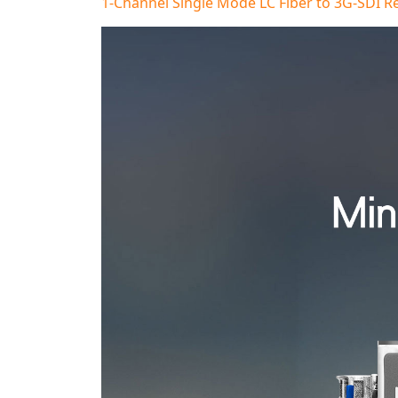
1-Channel Single Mode LC Fiber to 3G-SDI R