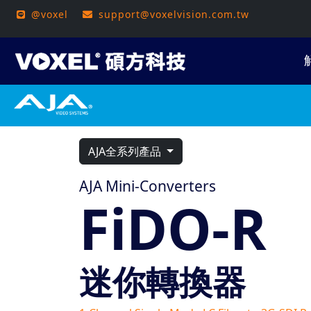
@voxel
support@voxelvision.com.tw
AJA全系列產品
AJA Mini-Converters
FiDO-R
迷你轉換器