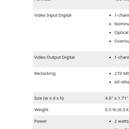
Video Input Digital
1-chan
Nomina
Optical
Overlo
Video Output Digital
1-chan
Reclocking
270 Mbp
All oth
Size (w x d x h)
4.6" x 1.71
Weight
0.5 lb (0.3 
Power
2 watt