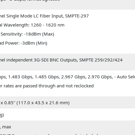
nel Single Mode LC Fiber Input, SMPTE-297
l Wavelength: 1260 - 1620 nm
 Sensitivity: -18dBm (Max)
ad Power: -3dBm (Min)
nel independent 3G-SDI BNC Outputs, SMPTE 259/292/424
s, 1.483 Gbps, 1.485 Gbps, 2.967 Gbps, 2.970 Gbps, - Auto Sel
er rates are passed through and not reclocked
" x 0.85" (117.0 x 43.5 x 21.6 mm)
kg)
s, max