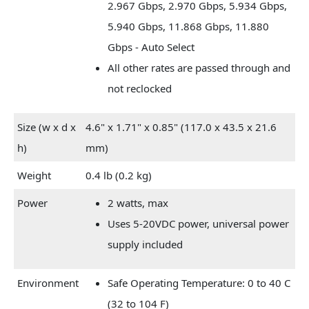
2.967 Gbps, 2.970 Gbps, 5.934 Gbps,
5.940 Gbps, 11.868 Gbps, 11.880
Gbps - Auto Select
All other rates are passed through and
not reclocked
Size (w x d x
4.6" x 1.71" x 0.85" (117.0 x 43.5 x 21.6
h)
mm)
Weight
0.4 lb (0.2 kg)
Power
2 watts, max
Uses 5-20VDC power, universal power
supply included
Environment
Safe Operating Temperature: 0 to 40 C
(32 to 104 F)