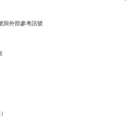
號與外部參考訊號
框
般）