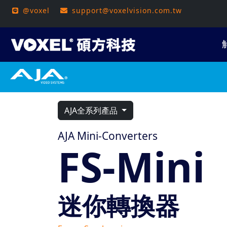
@voxel
support@voxelvision.com.tw
AJA全系列產品
AJA Mini-Converters
FS-Mini
迷你轉換器