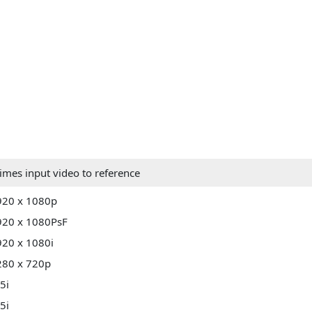
times input video to reference
920 x 1080p
920 x 1080PsF
920 x 1080i
280 x 720p
5i
5i