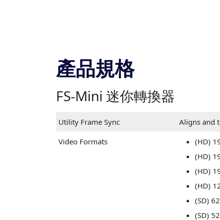
產品規格
FS-Mini 迷你轉換器
Utility Frame Sync
Aligns and 
Video Formats
(HD) 1
(HD) 1
(HD) 1
(HD) 1
(SD) 62
(SD) 52