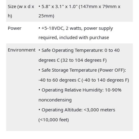
Size (w x d x
• 5.8" x 3.1" x 1.0" (147mm x 79mm x
h)
25mm)
Power
• +5-18VDC, 2 watts, power supply
required, included with purchase
Environment
• Safe Operating Temperature: 0 to 40
degrees C (32 to 104 degrees F)
• Safe Storage Temperature (Power OFF):
-40 to 60 degrees C (-40 to 140 degrees F)
• Operating Relative Humidity: 10-90%
noncondensing
• Operating Altitude: <3,000 meters
(<10,000 feet)