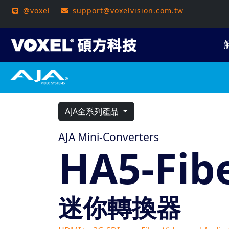
@voxel
support@voxelvision.com.tw
AJA全系列產品
AJA Mini-Converters
HA5-Fib
迷你轉換器