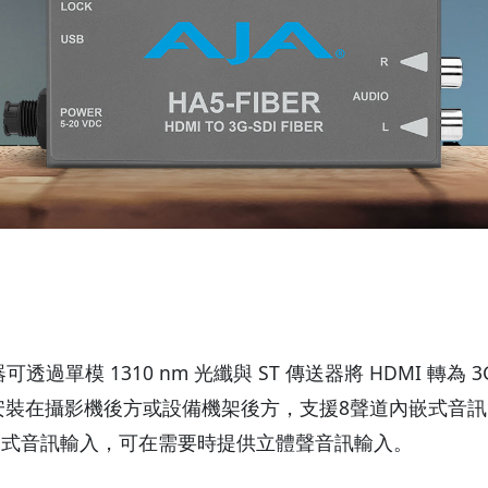
 迷你轉換器可透過單模 1310 nm 光纖與 ST 傳送器將 HDMI 
輕易安裝在攝影機後方或設備機架後方，支援8聲道內嵌式音訊
道 RCA 式音訊輸入，可在需要時提供立體聲音訊輸入。