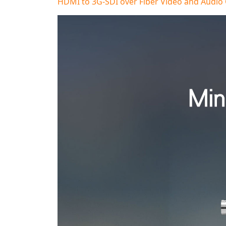
HDMI to 3G-SDI over Fiber Video and Audio