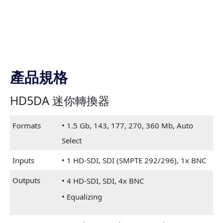
產品規格
HD5DA 迷你轉換器
Formats
• 1.5 Gb, 143, 177, 270, 360 Mb, Auto
Select
Inputs
• 1 HD-SDI, SDI (SMPTE 292/296), 1x BNC
Outputs
• 4 HD-SDI, SDI, 4x BNC
• Equalizing