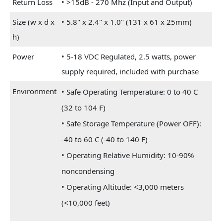
Return Loss
• >15dB - 270 Mhz (Input and Output)
Size (w x d x
• 5.8" x 2.4" x 1.0" (131 x 61 x 25mm)
h)
Power
• 5-18 VDC Regulated, 2.5 watts, power
supply required, included with purchase
Environment
• Safe Operating Temperature: 0 to 40 C
(32 to 104 F)
• Safe Storage Temperature (Power OFF):
-40 to 60 C (-40 to 140 F)
• Operating Relative Humidity: 10-90%
noncondensing
• Operating Altitude: <3,000 meters
(<10,000 feet)