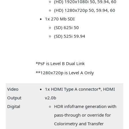
(HD) 1920x1080i 50, 59.94, 60
(HD) 1280x720p 50, 59.94, 60
1x 270 Mb SDI
(SD) 625i 50
(SD) 525i 59.94
*PsF is Level B Dual Link
**1280x720p is Level A Only
Video
1x HDMI Type A connector*, HDMI
Output
v2.0b
Digital
HDR infoframe generation with
pass-through or override for
Colorimetry and Transfer