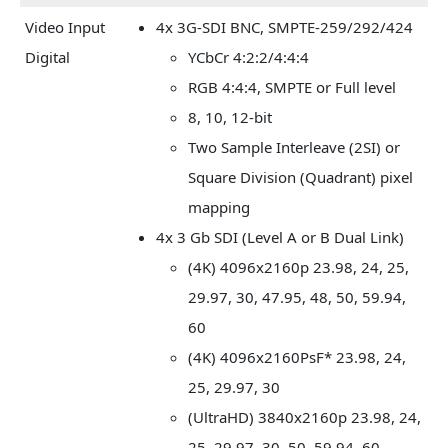
Video Input
4x 3G-SDI BNC, SMPTE-259/292/424
Digital
YCbCr 4:2:2/4:4:4
RGB 4:4:4, SMPTE or Full level
8, 10, 12-bit
Two Sample Interleave (2SI) or
Square Division (Quadrant) pixel
mapping
4x 3 Gb SDI (Level A or B Dual Link)
(4K) 4096x2160p 23.98, 24, 25,
29.97, 30, 47.95, 48, 50, 59.94,
60
(4K) 4096x2160PsF* 23.98, 24,
25, 29.97, 30
(UltraHD) 3840x2160p 23.98, 24,
25, 29.97, 30, 50, 59.94, 60