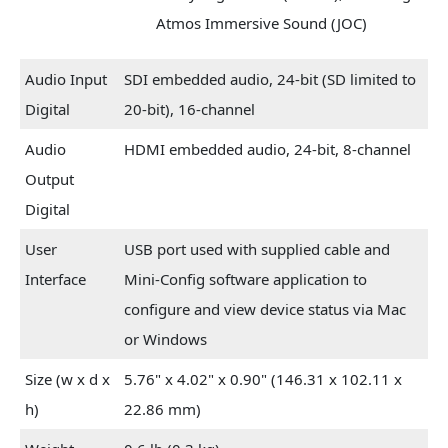
Atmos Immersive Sound (JOC)
Audio Input
SDI embedded audio, 24-bit (SD limited to
Digital
20-bit), 16-channel
Audio
HDMI embedded audio, 24-bit, 8-channel
Output
Digital
User
USB port used with supplied cable and
Interface
Mini-Config software application to
configure and view device status via Mac
or Windows
Size (w x d x
5.76" x 4.02" x 0.90" (146.31 x 102.11 x
h)
22.86 mm)