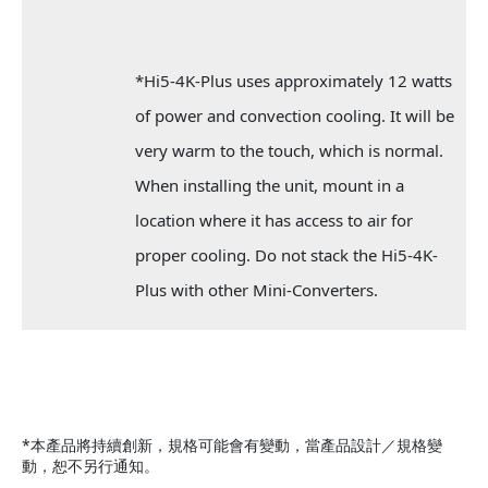
*Hi5-4K-Plus uses approximately 12 watts
of power and convection cooling. It will be
very warm to the touch, which is normal.
When installing the unit, mount in a
location where it has access to air for
proper cooling. Do not stack the Hi5-4K-
Plus with other Mini-Converters.
*本產品將持續創新，規格可能會有變動，當產品設計／規格變
動，恕不另行通知。