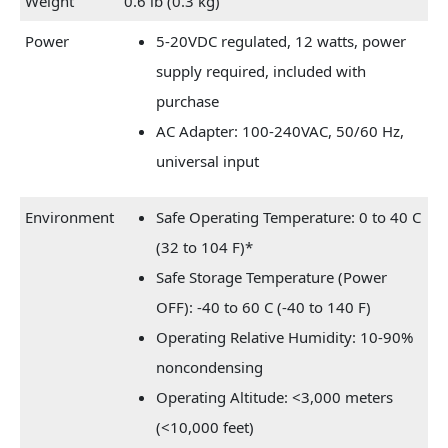
Weight
0.6 lb (0.3 kg)
Power
5-20VDC regulated, 12 watts, power
supply required, included with
purchase
AC Adapter: 100-240VAC, 50/60 Hz,
universal input
Environment
Safe Operating Temperature: 0 to 40 C
(32 to 104 F)*
Safe Storage Temperature (Power
OFF): -40 to 60 C (-40 to 140 F)
Operating Relative Humidity: 10-90%
noncondensing
Operating Altitude: <3,000 meters
(<10,000 feet)