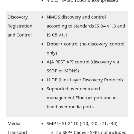
Discovery,
NMOS discovery and control
Registration
according to standards IS-04 v1.3 and
and Control
IS-05 v1.1
Ember+ control (no discovery, control
only)
AJA REST API control (discovery via
SSDP or MDNS)
LLDP (Link Layer Discovery Protocol)
Supported over dedicated
management Ethernet port and in-
band over media ports
Media
SMPTE ST 2110 (-10, -20, -21, -30)
Transport
2x SFP+ Cages - SFPs not included