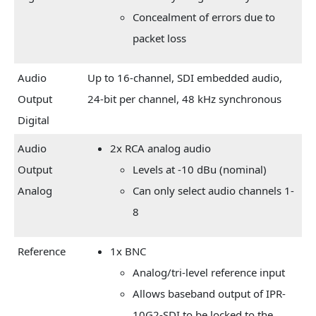
Concealment of errors due to
packet loss
Audio
Up to 16-channel, SDI embedded audio,
Output
24-bit per channel, 48 kHz synchronous
Digital
Audio
2x RCA analog audio
Output
Levels at -10 dBu (nominal)
Analog
Can only select audio channels 1-
8
Reference
1x BNC
Analog/tri-level reference input
Allows baseband output of IPR-
10G2-SDI to be locked to the