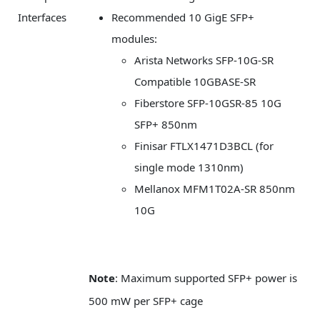
Interfaces
Recommended 10 GigE SFP+
modules:
Arista Networks SFP-10G-SR
Compatible 10GBASE-SR
Fiberstore SFP-10GSR-85 10G
SFP+ 850nm
Finisar FTLX1471D3BCL (for
single mode 1310nm)
Mellanox MFM1T02A-SR 850nm
10G
Note
: Maximum supported SFP+ power is
500 mW per SFP+ cage