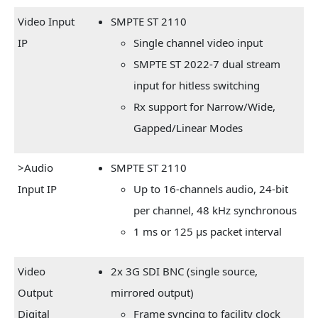
Video Input
SMPTE ST 2110
IP
Single channel video input
SMPTE ST 2022-7 dual stream
input for hitless switching
Rx support for Narrow/Wide,
Gapped/Linear Modes
>Audio
SMPTE ST 2110
Input IP
Up to 16-channels audio, 24-bit
per channel, 48 kHz synchronous
1 ms or 125 µs packet interval
Video
2x 3G SDI BNC (single source,
Output
mirrored output)
Digital
Frame syncing to facility clock