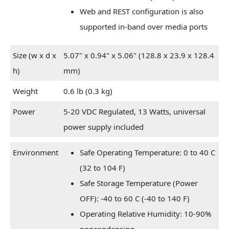
Web and REST configuration is also
supported in-band over media ports
Size (w x d x
5.07" x 0.94" x 5.06" (128.8 x 23.9 x 128.4
h)
mm)
Weight
0.6 lb (0.3 kg)
Power
5-20 VDC Regulated, 13 Watts, universal
power supply included
Environment
Safe Operating Temperature: 0 to 40 C
(32 to 104 F)
Safe Storage Temperature (Power
OFF): -40 to 60 C (-40 to 140 F)
Operating Relative Humidity: 10-90%
noncondensing