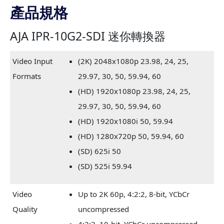
產品規格
AJA IPR-10G2-SDI 迷你轉換器
Video Input
(2K) 2048x1080p 23.98, 24, 25,
Formats
29.97, 30, 50, 59.94, 60
(HD) 1920x1080p 23.98, 24, 25,
29.97, 30, 50, 59.94, 60
(HD) 1920x1080i 50, 59.94
(HD) 1280x720p 50, 59.94, 60
(SD) 625i 50
(SD) 525i 59.94
Video
Up to 2K 60p, 4:2:2, 8-bit, YCbCr
Quality
uncompressed
4:2:2, 10-bit, YCbCr uncompressed