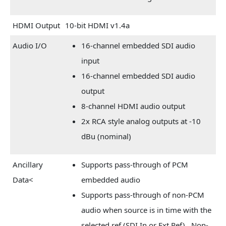
HDMI Output
10-bit HDMI v1.4a
Audio I/O
16-channel embedded SDI audio
input
16-channel embedded SDI audio
output
8-channel HDMI audio output
2x RCA style analog outputs at -10
dBu (nominal)
Ancillary
Supports pass-through of PCM
Data<
embedded audio
Supports pass-through of non-PCM
audio when source is in time with the
selected ref (SDI In or Ext Ref). Non-