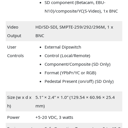
SD component (Betacam, EBU-
N10)/composite/YC(S-Video), 1x BNC
Video
HD/SD-SDI, SMPTE-259/292/296M, 1 x
Output
BNC
User
External Dipswitch
Controls
Control (Local/Remote)
Component/Composite (SD Only)
Format (YPbPr/YC or RGB)
Pedestal Present (on/off) (SD Only)
Size (w x d x
5.1” × 2.4” × 1.0” (129.54 × 60.96 × 25.4
h)
mm)
Power
+5-20 VDC, 3 watts