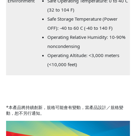
Environment
Safe Operating Temperature: 0 to 40 C
(32 to 104 F)
Safe Storage Temperature (Power
OFF): -40 to 60 C (-40 to 140 F)
Operating Relative Humidity: 10-90%
noncondensing
Operating Altitude: <3,000 meters
(<10,000 feet)
*本產品將持續創新，規格可能會有變動，當產品設計／規格變
動，恕不另行通知。