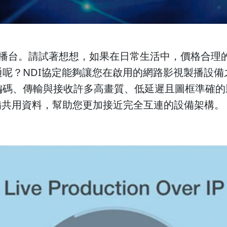
至導播台。請試著想想，如果在日常生活中，價格合理
通呢？NDI協定能夠讓您在啟用的網路影視製播設
編碼、傳輸與接收許多高畫質、低延遲且圖框準確的影
備共用資料，幫助您更加接近完全互連的設備架構。