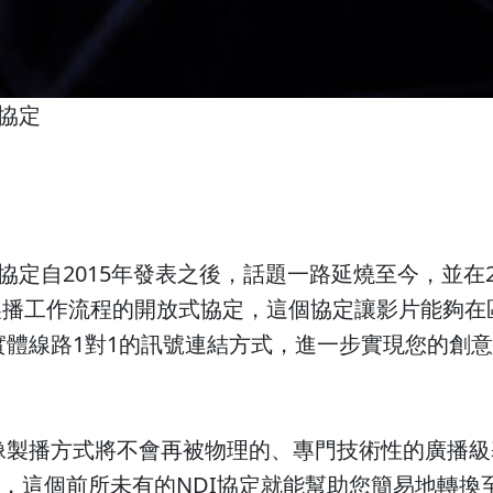
I協定
」協定自2015年發表之後，話題一路延燒至今，並在2
P製播工作流程的開放式協定，這個協定讓影片能夠在
體線路1對1的訊號連結方式，進一步實現您的創
像製播方式將不會再被物理的、專門技術性的廣播級
具，這個前所未有的NDI協定就能幫助您簡易地轉換