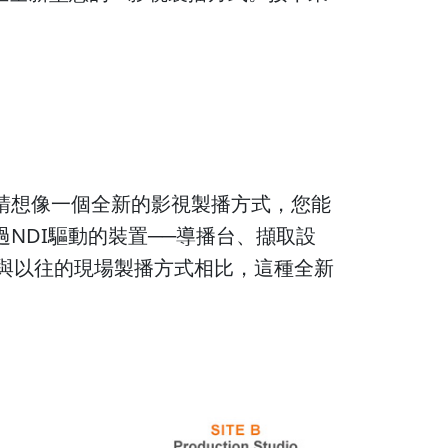
源。請想像一個全新的影視製播方式，您能
NDI驅動的裝置──導播台、擷取設
。與以往的現場製播方式相比，這種全新