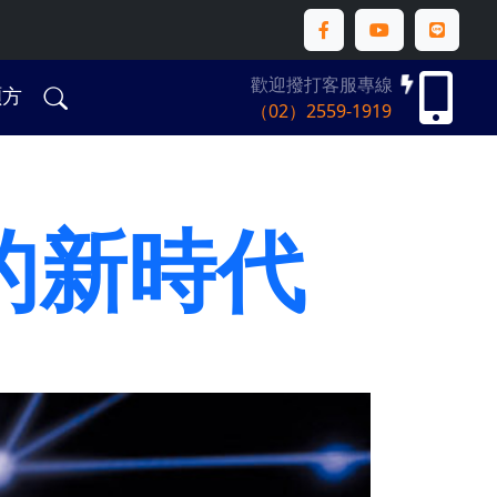
歡迎撥打客服專線
碩方
（02）2559-1919
播的新時代