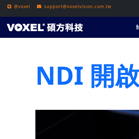
@voxel
support@voxelvision.com.tw
NDI 開