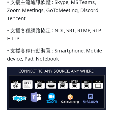
• 支援主流通訊軟體 : Skype, MS Teams,
Zoom Meetings, GoToMeeting, Discord,
Tencent
• 支援各種網路協定 : NDI, SRT, RTMP, RTP,
HTTP
• 支援各種行動裝置 : Smartphone, Mobile
device, Pad, Notebook