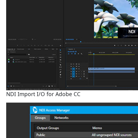
NDI Import I/O for Adobe CC