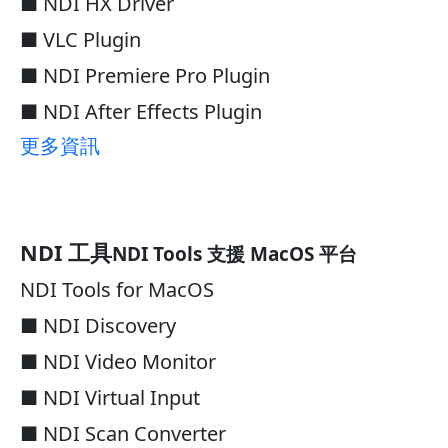
■ NDI HX Driver
■ VLC Plugin
■ NDI Premiere Pro Plugin
■ NDI After Effects Plugin
更多資訊
NDI 工具
NDI Tools 支援 MacOS 平台
NDI Tools for MacOS
■ NDI Discovery
■ NDI Video Monitor
■ NDI Virtual Input
■ NDI Scan Converter