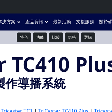
解決方案
產品資訊
最新活動
支援服務
關於
特色
功能
比較
規格
選購
r TC410 Plu
 製作導播系統
。
|
Tricaster TC1
|
TriCaster TC410 Plus
|
Tricast