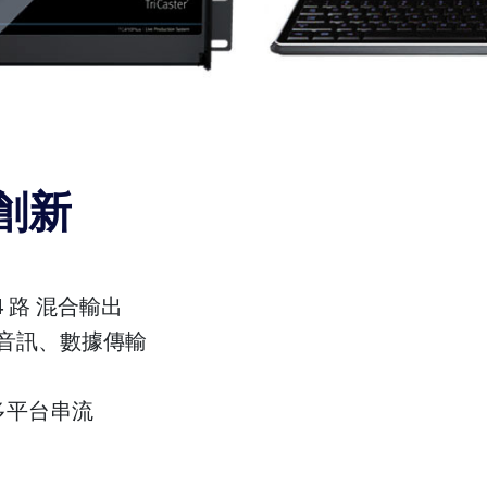
創新
4 路 混合輸出
訊、音訊、數據傳輸
…等多平台串流