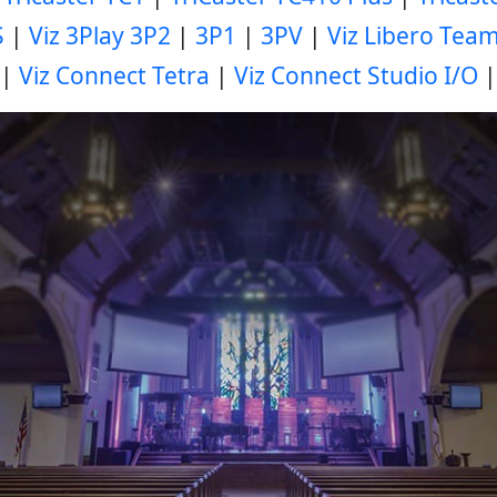
S
|
Viz 3Play 3P2
|
3P1
|
3PV
|
Viz Libero Tea
|
Viz Connect Tetra
|
Viz Connect Studio I/O