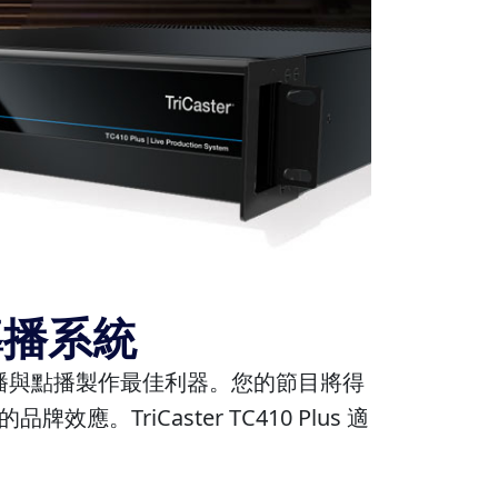
作導播系統
造多平台直播與點播製作最佳利器。您的節目將得
iCaster TC410 Plus 適