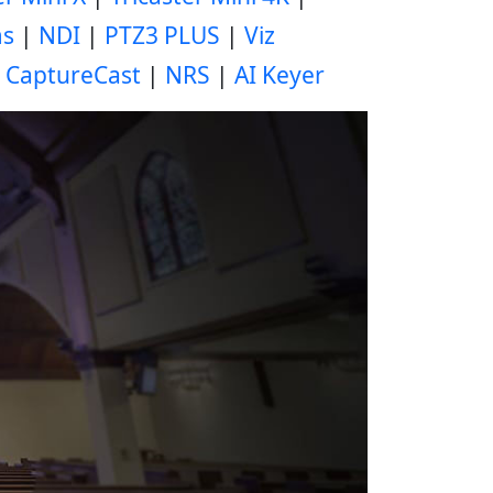
ms
|
NDI
|
PTZ3 PLUS
|
Viz
|
CaptureCast
|
NRS
|
AI Keyer