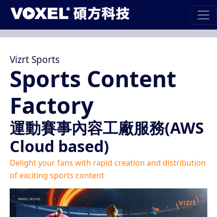
Vizrt Sports
Sports Content
Factory
運動賽事內容工廠服務(AWS
Cloud based)
Delight your fans with rapid creation and distribution
of exciting sports content