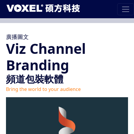
廣播圖文
Viz Channel
Branding
頻道包裝軟體
Bring the world to your audience