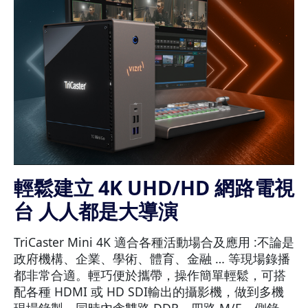
輕鬆建立 4K UHD/HD 網路電視
台 人人都是大導演
TriCaster Mini 4K 適合各種活動場合及應用 :不論是
政府機構、企業、學術、體育、金融 … 等現場錄播
都非常合適。輕巧便於攜帶，操作簡單輕鬆，可搭
配各種 HDMI 或 HD SDI輸出的攝影機，做到多機
現場錄製。同時內含雙路 DDR、四路 M/E、側錄、