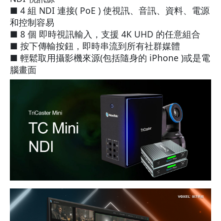
■ 4 組 NDI 連接( PoE ) 使視訊、音訊、資料、電源
和控制容易
■ 8 個 即時視訊輸入，支援 4K UHD 的任意組合
■ 按下傳輸按鈕，即時串流到所有社群媒體
■ 輕鬆取用攝影機來源(包括隨身的 iPhone )或是電
腦畫面