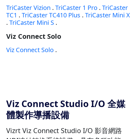
TriCaster Vizion
.
TriCaster 1 Pro
.
TriCaster
TC1
.
TriCaster TC410 Plus
.
TriCaster Mini X
.
TriCaster Mini S
.
Viz Connect Solo
Viz Connect Solo
.
Viz Connect Studio I/O 全媒
體製作導播設備
Vizrt Viz Connect Studio I/O 影音網路