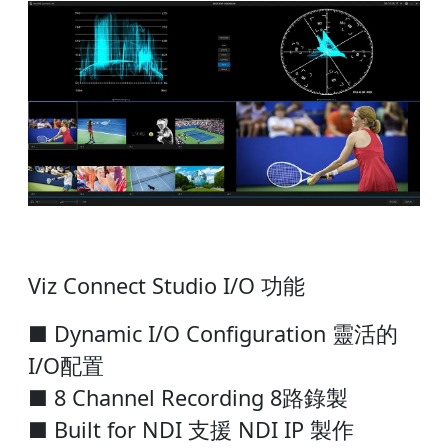
Viz Connect Studio I/O 功能
■ Dynamic I/O Configuration 靈活的
I/O配置
■ 8 Channel Recording 8路錄製
■ Built for NDI 支援 NDI IP 製作