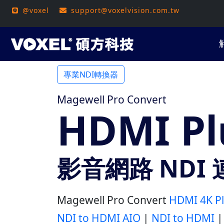
@voxel
support@voxelvision.com.tw
專業NDI轉換器
Magewell Pro Convert
HDMI Pl
影音網路 NDI
Magewell Pro Convert
HDMI 4K P
NDI to HDMI AIO
|
NDI to HDMI