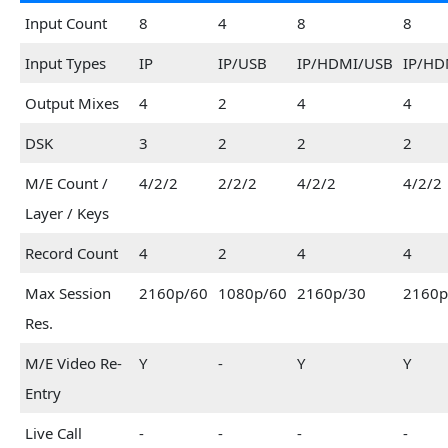
Input Count
8
4
8
8
Input Types
IP
IP/USB
IP/HDMI/USB
IP/HD
Output Mixes
4
2
4
4
DSK
3
2
2
2
M/E Count /
4/2/2
2/2/2
4/2/2
4/2/2
Layer / Keys
Record Count
4
2
4
4
Max Session
2160p/60
1080p/60
2160p/30
2160p
Res.
M/E Video Re-
Y
-
Y
Y
Entry
Live Call
-
-
-
-