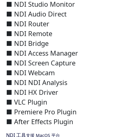
■ NDI Studio Monitor
■ NDI Audio Direct
■ NDI Router
■ NDI Remote
■ NDI Bridge
■ NDI Access Manager
■ NDI Screen Capture
■ NDI Webcam
■ NDI NDI Analysis
■ NDI HX Driver
■ VLC Plugin
■ Premiere Pro Plugin
■ After Effects Plugin
NDI 工具
支援 MacOS 平台