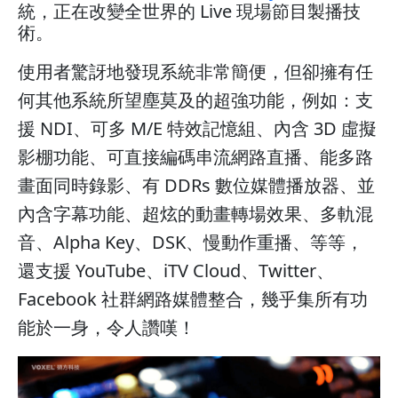
統，正在改變全世界的 Live 現場節目製播技
術。
使用者驚訝地發現系統非常簡便，但卻擁有任
何其他系統所望塵莫及的超強功能，例如：支
援 NDI、可多 M/E 特效記憶組、內含 3D 虛擬
影棚功能、可直接編碼串流網路直播、能多路
畫面同時錄影、有 DDRs 數位媒體播放器、並
內含字幕功能、超炫的動畫轉場效果、多軌混
音、Alpha Key、DSK、慢動作重播、等等，
還支援 YouTube、iTV Cloud、Twitter、
Facebook 社群網路媒體整合，幾乎集所有功
能於一身，令人讚嘆！