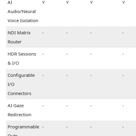
AI
Y
Y
Y
Y
Audio/Neural
Voice Isolation
NDI Matrix
-
-
-
-
Router
HDR Sessions
-
-
-
-
& I/O
Configurable
-
-
-
-
I/O
Connectors
AI Gaze
-
-
-
-
Redirection
Programmable
-
-
-
-
Outs