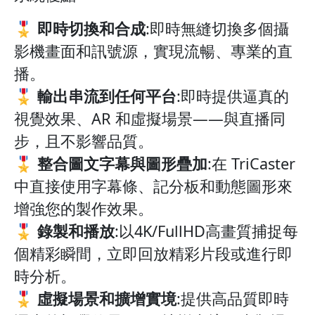
🎖️ 即時切換和合成
:即時無縫切換多個攝
影機畫面和訊號源，實現流暢、專業的直
播。
🎖️ 輸出串流到任何平台
:即時提供逼真的
視覺效果、AR 和虛擬場景——與直播同
步，且不影響品質。
🎖️ 整合圖文字幕與圖形疊加
:在 TriCaster
中直接使用字幕條、記分板和動態圖形來
增強您的製作效果。
🎖️ 錄製和播放
:以4K/FullHD高畫質捕捉每
個精彩瞬間，立即回放精彩片段或進行即
時分析。
🎖️ 虛擬場景和擴增實境
:提供高品質即時