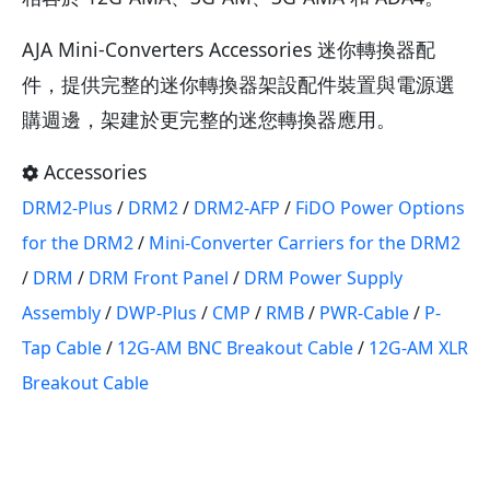
AJA Mini-Converters Accessories 迷你轉換器配
件，提供完整的迷你轉換器架設配件裝置與電源選
購週邊，架建於更完整的迷您轉換器應用。
Accessories
DRM2-Plus
/
DRM2
/
DRM2-AFP
/
FiDO Power Options
for the DRM2
/
Mini-Converter Carriers for the DRM2
/
DRM
/
DRM Front Panel
/
DRM Power Supply
Assembly
/
DWP-Plus
/
CMP
/
RMB
/
PWR-Cable
/
P-
Tap Cable
/
12G-AM BNC Breakout Cable
/
12G-AM XLR
Breakout Cable