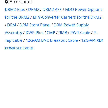
Accessories
DRM2-Plus
/
DRM2
/
DRM2-AFP
/
FiDO Power Options
for the DRM2
/
Mini-Converter Carriers for the DRM2
/
DRM
/
DRM Front Panel
/
DRM Power Supply
Assembly
/
DWP-Plus
/
CMP
/
RMB
/
PWR-Cable
/
P-
Tap Cable
/
12G-AM BNC Breakout Cable
/
12G-AM XLR
Breakout Cable