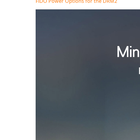
FiDO Power Options for the DRM2