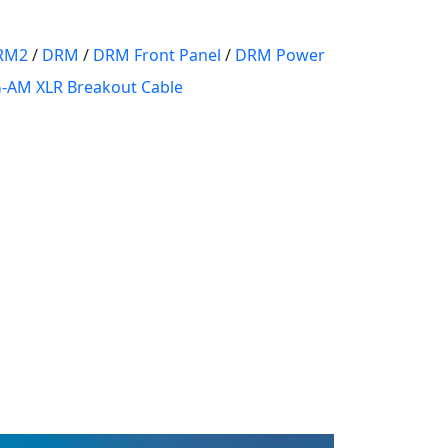
DRM2
/
DRM
/
DRM Front Panel
/
DRM Power
-AM XLR Breakout Cable