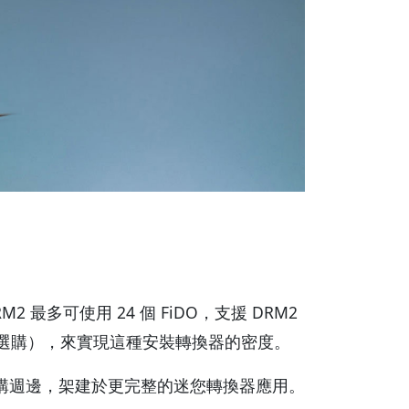
2 最多可使用 24 個 FiDO，支援 DRM2
（需單獨選購），來實現這種安裝轉換器的密度。
置與電源選購週邊，架建於更完整的迷您轉換器應用。