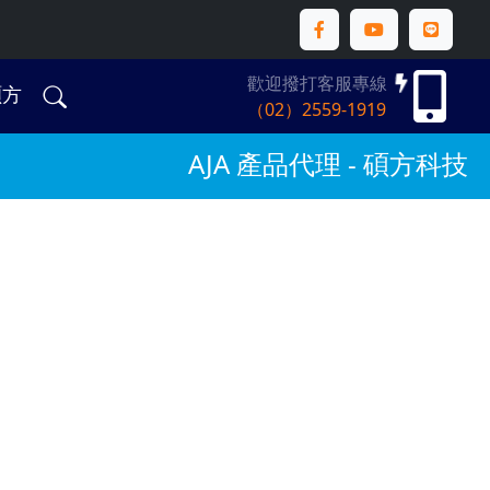
歡迎撥打客服專線
碩方
（02）2559-1919
AJA 產品代理 - 碩方科技