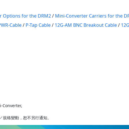
r Options for the DRM2
/
Mini-Converter Carriers for the 
PWR-Cable
/
P-Tap Cable
/
12G-AM BNC Breakout Cable
/
12G
-Converter,
／規格變動，恕不另行通知。