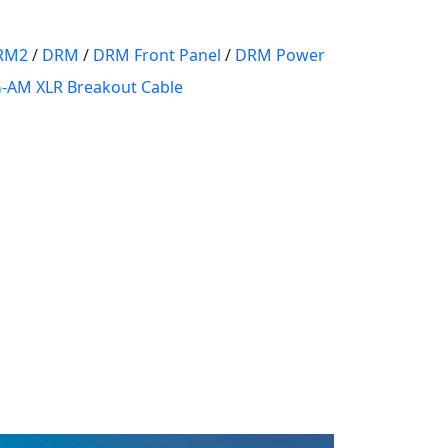
DRM2
/
DRM
/
DRM Front Panel
/
DRM Power
-AM XLR Breakout Cable