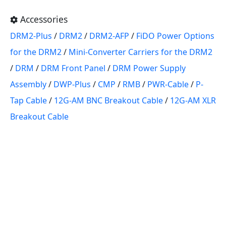
Accessories
DRM2-Plus
/
DRM2
/
DRM2-AFP
/
FiDO Power Options
for the DRM2
/
Mini-Converter Carriers for the DRM2
/
DRM
/
DRM Front Panel
/
DRM Power Supply
Assembly
/
DWP-Plus
/
CMP
/
RMB
/
PWR-Cable
/
P-
Tap Cable
/
12G-AM BNC Breakout Cable
/
12G-AM XLR
Breakout Cable