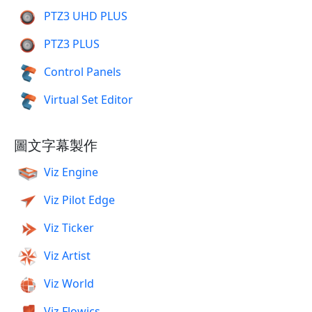
PTZ3 UHD PLUS
PTZ3 PLUS
Control Panels
Virtual Set Editor
圖文字幕製作
Viz Engine
Viz Pilot Edge
Viz Ticker
Viz Artist
Viz World
Viz Flowics