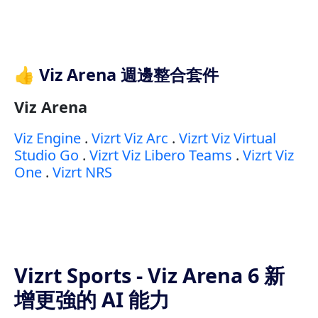
👍 Viz Arena 週邊整合套件
Viz Arena
Viz Engine
.
Vizrt Viz Arc
.
Vizrt Viz Virtual
Studio Go
.
Vizrt Viz Libero Teams
.
Vizrt Viz
One
.
Vizrt NRS
Vizrt Sports - Viz Arena 6 新
增更強的 AI 能力