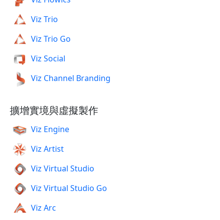
Viz Trio
Viz Trio Go
Viz Social
Viz Channel Branding
擴增實境與虛擬製作
Viz Engine
Viz Artist
Viz Virtual Studio
Viz Virtual Studio Go
Viz Arc