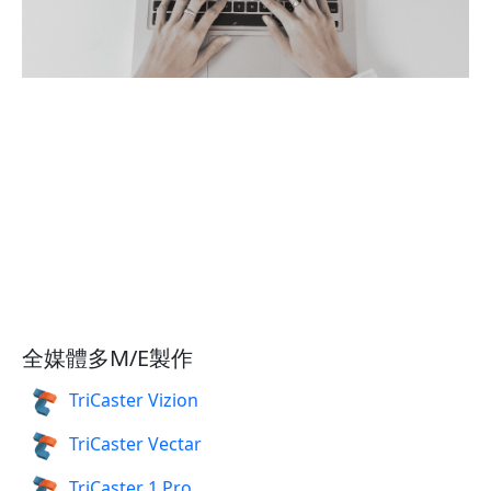
全媒體多M/E製作
TriCaster Vizion
TriCaster Vectar
TriCaster 1 Pro