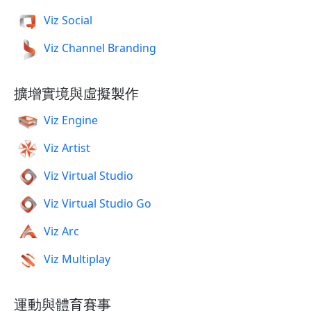
Viz Social
Viz Channel Branding
擴增實境與虛擬製作
Viz Engine
Viz Artist
Viz Virtual Studio
Viz Virtual Studio Go
Viz Arc
Viz Multiplay
運動與體育賽事