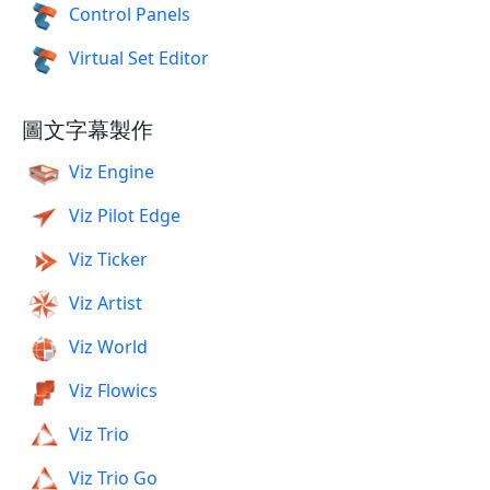
Control Panels
Virtual Set Editor
圖文字幕製作
Viz Engine
Viz Pilot Edge
Viz Ticker
Viz Artist
Viz World
Viz Flowics
Viz Trio
Viz Trio Go