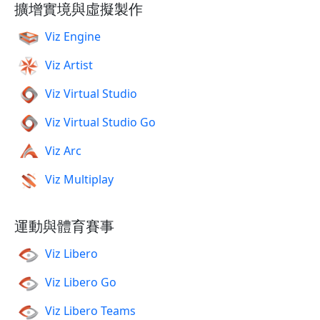
擴增實境與虛擬製作
Viz Engine
Viz Artist
Viz Virtual Studio
Viz Virtual Studio Go
Viz Arc
Viz Multiplay
運動與體育賽事
Viz Libero
Viz Libero Go
Viz Libero Teams