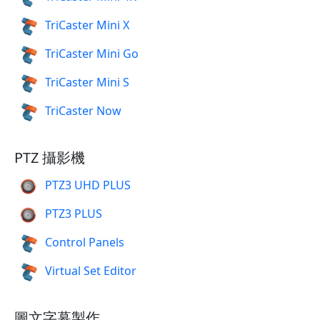
TriCaster Mini X
TriCaster Mini Go
TriCaster Mini S
TriCaster Now
PTZ 攝影機
PTZ3 UHD PLUS
PTZ3 PLUS
Control Panels
Virtual Set Editor
圖文字幕製作