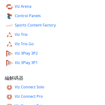
Viz Arena
Control Panels
Sports Content Factory
Viz Trio
Viz Trio Go
Viz 3Play 3P2
Viz 3Play 3P1
編解碼器
Viz Connect Solo
Viz Connect Pro