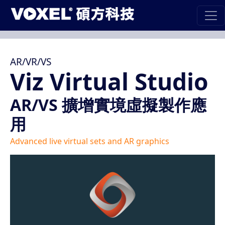
AR/VR/VS
Viz Virtual Studio
AR/VS 擴增實境虛擬製作應
用
Advanced live virtual sets and AR graphics