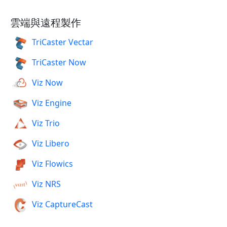
雲端與遠程製作
TriCaster Vectar
TriCaster Now
Viz Now
Viz Engine
Viz Trio
Viz Libero
Viz Flowics
Viz NRS
Viz CaptureCast